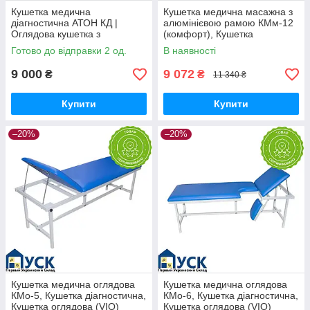
Кушетка медична
Кушетка медична масажна з
діагностична АТОН КД |
алюмінієвою рамою КМм-12
Оглядова кушетка з
(комфорт), Кушетка
регульованим підголівником |
оглядова, Кушетка
Готово до відправки 2 од.
В наявності
2 секції
діагностична (VIO)
9 000
9 072
₴
₴
11 340 ₴
Купити
Купити
–20%
–20%
Кушетка медична оглядова
Кушетка медична оглядова
КМо-5, Кушетка діагностична,
КМо-6, Кушетка діагностична,
Кушетка оглядова (VIO)
Кушетка оглядова (VIO)