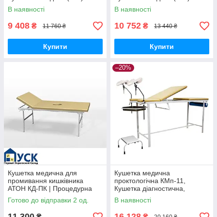
В наявності
В наявності
9 408
10 752
₴
₴
11 760 ₴
13 440 ₴
Купити
Купити
–20%
Кушетка медична для
Кушетка медична
промивання кишківника
проктологічна КМп-11,
АТОН КД-ПК | Процедурна
Кушетка діагностична,
медична кушетка | 2 секції
Кушетка оглядова (VIO)
Готово до відправки 2 од.
В наявності
11 300
16 128
₴
₴
20 160 ₴