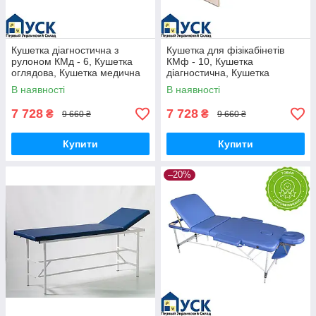
Кушетка діагностична з
Кушетка для фізікабінетів
рулоном КМд - 6, Кушетка
КМф - 10, Кушетка
оглядова, Кушетка медична
діагностична, Кушетка
(VIO)
медична оглядова (VIO)
В наявності
В наявності
7 728
7 728
₴
₴
9 660 ₴
9 660 ₴
Купити
Купити
–20%